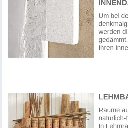
INNEN
Um bei d
denkmalge
werden di
gedämmt. 
Ihren Inn
LEHMB
Räume aus
natürlich-
In Lehmrä