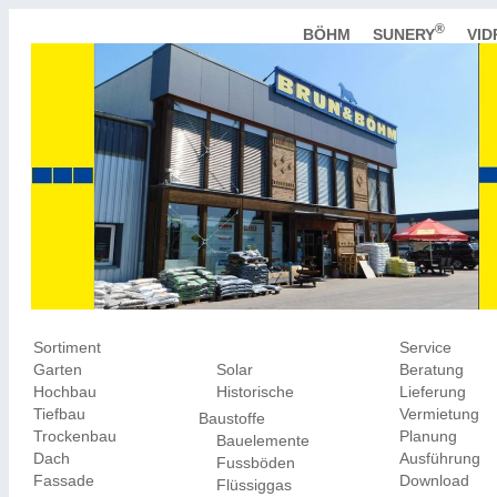
®
BÖHM
SUNERY
VI
Sortiment
Service
Garten
Solar
Beratung
Hochbau
Historische
Lieferung
Tiefbau
Vermietung
Baustoffe
Trockenbau
Planung
Bauelemente
Dach
Ausführung
Fussböden
Fassade
Download
Flüssiggas