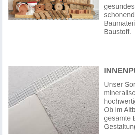
gesundes
schonend 
Baumateri
Baustoff.
INNENP
Unser Sor
minerali
hochwerti
Ob im Alt
gesamte B
Gestaltun