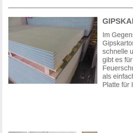
GIPSK
Im Gegens
Gipskarto
schnelle 
gibt es f
Feuerschu
als einfa
Platte für